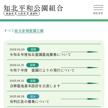
お知らせ
東海市
大府市
東浦町
すべて
組合
斎場
霊園
公園
2026.04.20
霊園
令和８年度知北霊園墓地募集について
2026.01.15
霊園
令和７年度 霊園だよりの発行について
2025.09.12
霊園
合葬墓地基本設計を公表します
2025.08.28
組合
有料広告の募集について