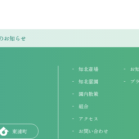
のお知らせ
知北斎場
お
知北霊園
プ
園内散策
組合
アクセス
お問い合わせ
東浦町