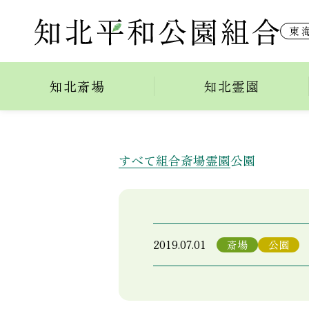
東
お知らせ
知北斎場
知北霊園
すべて
組合
斎場
霊園
公園
2019.07.01
斎場
公園