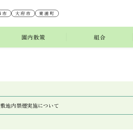
海市
大府市
東浦町
園内散策
組合
敷地内禁煙実施について