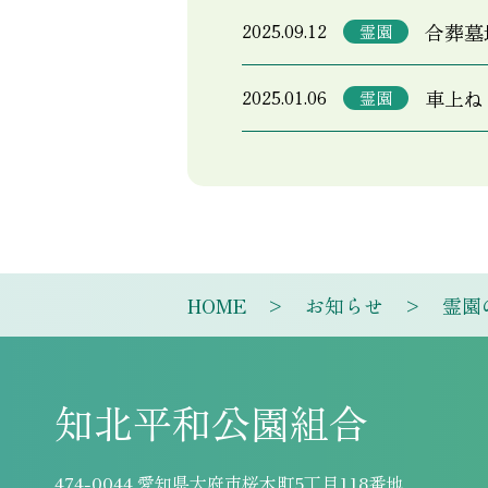
合葬墓
2025.09.12
霊園
車上ね
2025.01.06
霊園
HOME
お知らせ
霊園
知北平和公園組合
474-0044 愛知県大府市桜木町5丁目118番地