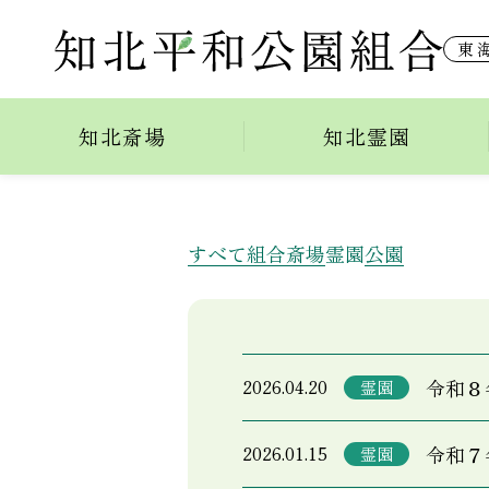
東
お知らせ
知北斎場
知北霊園
すべて
組合
斎場
霊園
公園
令和８
2026.04.20
霊園
令和７
2026.01.15
霊園