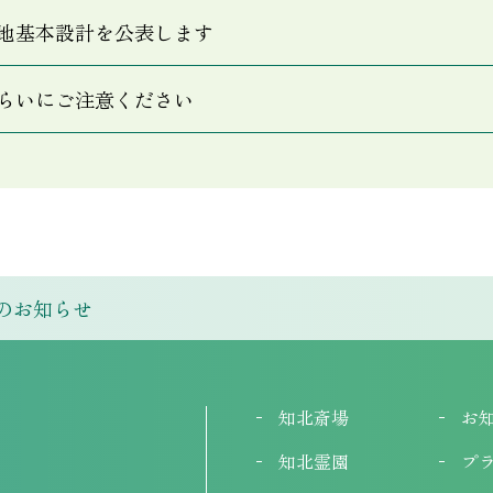
地基本設計を公表します
らいにご注意ください
のお知らせ
知北斎場
お
知北霊園
プ