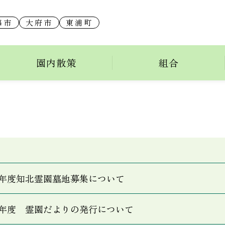
海市
大府市
東浦町
園内散策
組合
年度知北霊園墓地募集について
年度 霊園だよりの発行について