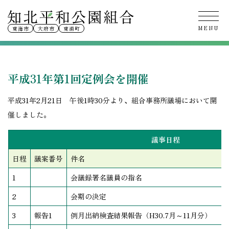
平成31年第1回定例会
東海市
大府市
東浦町
平成31年第1回定例会を開催
平成31年2月21日 午後1時30分より、組合事務所議場において開
催しました。
議事日程
日程
議案番号
件名
1
会議録署名議員の指名
2
会期の決定
3
報告1
例月出納検査結果報告（H30.7月～11月分）