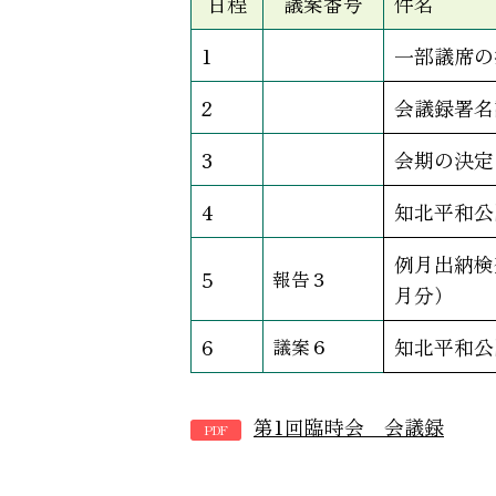
日程
議案番号
件名
1
一部議席の
2
会議録署名
3
会期の決定
4
知北平和公
例月出納検
5
報告３
月分）
6
知北平和公
議案６
第1回臨時会 会議録