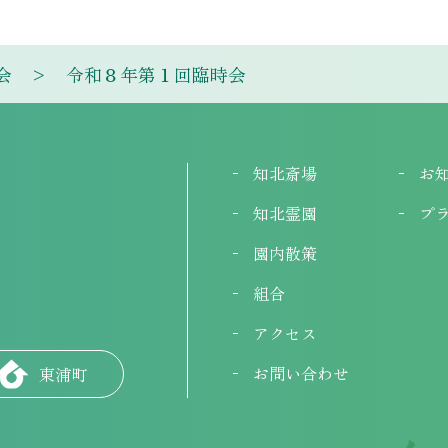
会
令和８年第１回臨時会
知北斎場
お
知北霊園
プ
園内散策
組合
アクセス
お問い合わせ
東浦町