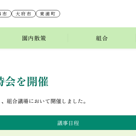
海市
大府市
東浦町
会
園内散策
組合
時会を開催
より、組合議場において開催しました。
議事日程