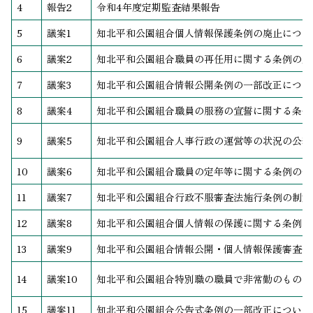
4
報告2
令和4年度定期監査結果報告
5
議案1
知北平和公園組合個人情報保護条例の廃止につい
6
議案2
知北平和公園組合職員の再任用に関する条例の廃
7
議案3
知北平和公園組合情報公開条例の一部改正につい
8
議案4
知北平和公園組合職員の服務の宣誓に関する条例
9
議案5
知北平和公園組合人事行政の運営等の状況の公表
10
議案6
知北平和公園組合職員の定年等に関する条例の一
11
議案7
知北平和公園組合行政不服審査法施行条例の制定
12
議案8
知北平和公園組合個人情報の保護に関する条例の
13
議案9
知北平和公園組合情報公開・個人情報保護審査会
14
議案10
知北平和公園組合特別職の職員で非常勤のものの
15
議案11
知北平和公園組合公告式条例の一部改正について