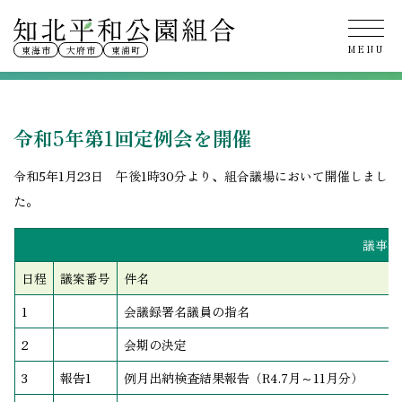
令和5年第1回定例会
東海市
大府市
東浦町
令和5年第1回定例会を開催
令和5年1月23日 午後1時30分より、組合議場において開催しまし
た。
議事日
日程
議案番号
件名
1
会議録署名議員の指名
2
会期の決定
3
報告1
例月出納検査結果報告（R4.7月～11月分）