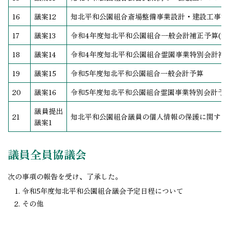
16
議案12
知北平和公園組合斎場整備事業設計・建設工事請
17
議案13
令和4年度知北平和公園組合一般会計補正予算(第1
18
議案14
令和4年度知北平和公園組合霊園事業特別会計補正
19
議案15
令和5年度知北平和公園組合一般会計予算
20
議案16
令和5年度知北平和公園組合霊園事業特別会計予
議員提出
21
知北平和公園組合議員の個人情報の保護に関する
議案1
議員全員協議会
次の事項の報告を受け、了承した。
令和5年度知北平和公園組合議会予定日程について
その他