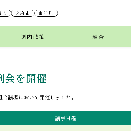
海市
大府市
東浦町
園内散策
組合
例会を開催
、組合議場において開催しました。
議事日程