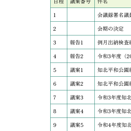
日程
議案番号
件名
1
会議録署名議
2
会期の決定
3
報告1
例月出納検査結果
4
報告2
令和3年度（2
5
議案1
知北平和公園
6
議案2
知北平和公園
7
議案3
令和3年度知
8
議案4
令和3年度知
9
議案5
令和4年度知