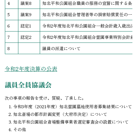
4
議案8
知北平和公園組合職員の服務の宣誓に関する条例
5
議案9
知北平和公園組合管理者等の損害賠償責任の一部
6
認定1
令和2年度知北平和公園組合一般会計歳入歳出決
7
認定2
令和2年度知北平和公園組合霊園事業特別会計歳
8
議員の派遣について
令和2年度決算の公表
議員全員協議会
次の事項の報告を受け、質疑、了承した。
令和3年度（2021年度）知北霊園墓地使用者募集結果について
知北斎場の都市計画変更（大府市決定）について
知北平和公園組合斎場整備事業者選定審査会の設置について
その他