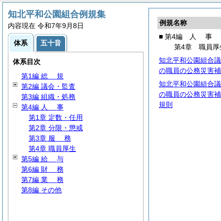
知北平和公園組合例規集
例規名称
内容現在 令和7年9月8日
■ 第4編
人
事
体系
五十音
第4章 職員厚
知北平和公園組合議
体系目次
の職員の公務災害補
第1編
総
規
知北平和公園組合議
第2編 議会・監査
の職員の公務災害補
第3編 組織・処務
規則
第4編
人
事
第1章 定数・任用
第2章 分限・懲戒
第3章
服
務
第4章 職員厚生
第5編
給
与
第6編
財
務
第7編
業
務
第8編 その他