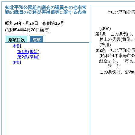
知北平和公園組合議会の議員その他非常
勤の職員の公務災害補償等に関する条例
○知北平和公
昭和54年4月26日 条例第16号
(趣旨)
(昭和54年4月26日施行)
第1条
この条例は
務上の災害
(負傷
条項目次
沿革
(準用)
本則
第2条
知北平和公
第1条
(趣旨)
(昭和44年東海市条
第2条
(準用)
組合」と、「市長
附則
附
則
この条例は、公布