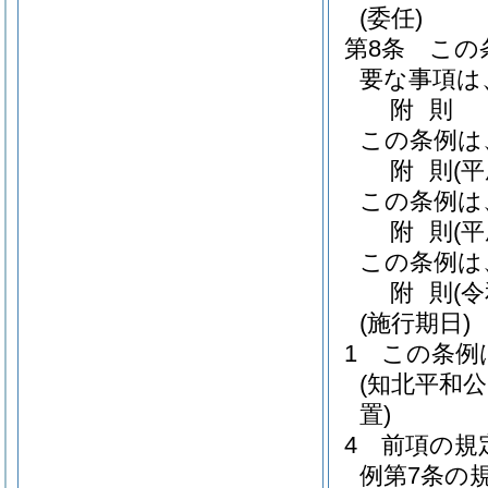
(委任)
第8条
この
要な事項は
附
則
この条例は
附
則
(
この条例は
附
則
(
この条例は
附
則
(
(施行期日)
1
この条例
(知北平和
置)
4
前項の規
例第7条の