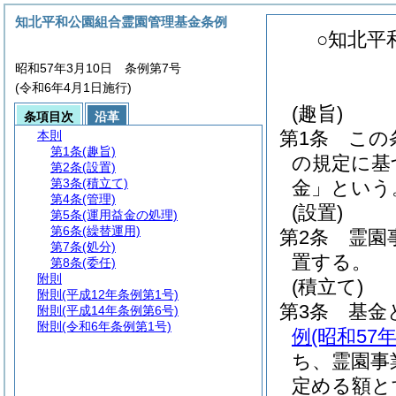
知北平和公園組合霊園管理基金条例
○知北平
昭和57年3月10日 条例第7号
(令和6年4月1日施行)
(趣旨)
条項目次
沿革
第1条
この
本則
第1条
(趣旨)
の規定に基
第2条
(設置)
第3条
(積立て)
金」という
第4条
(管理)
(設置)
第5条
(運用益金の処理)
第6条
(繰替運用)
第2条
霊園
第7条
(処分)
置する。
第8条
(委任)
附則
(積立て)
附則
(平成12年条例第1号)
第3条
基金
附則
(平成14年条例第6号)
附則
(令和6年条例第1号)
例
(昭和57
ち、霊園事
定める額と